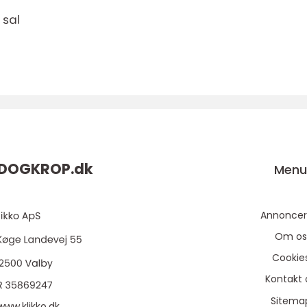
DOGKROP.
dk
Men
Annoncer
Om os
Cookie
Kontakt 
Sitema
www.klikko.dk