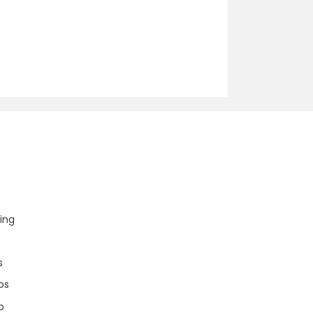
u
ing
s
os
p