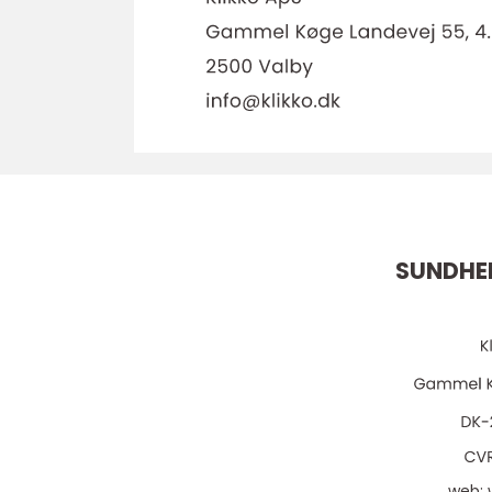
SUNDHE
web: