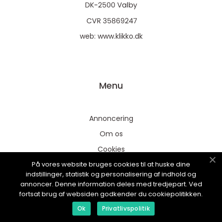
web:
www.klikko.dk
Menu
Annoncering
Om os
Cookies
På vores website bruges cookies til at huske dine
Kontakt os
indstillinger, statistik og personalisering af indhold og
Sitemap
annoncer. Denne information deles med tredjepart. Ved
fortsat brug af websiden godkender du cookiepolitikken.
Ok
Privatlivspolitik