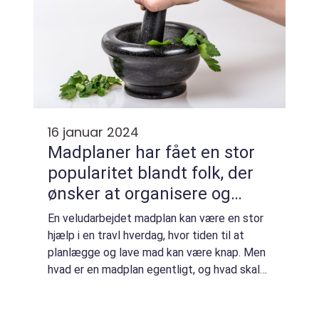
16 januar 2024
Madplaner har fået en stor
popularitet blandt folk, der
ønsker at organisere og
strukturere deres
En veludarbejdet madplan kan være en stor
madlavning og kost
hjælp i en travl hverdag, hvor tiden til at
planlægge og lave mad kan være knap. Men
hvad er en madplan egentligt, og hvad skal
man vide, hvis man er interesseret i at
oprette en? En madplan er en detaljeret ...