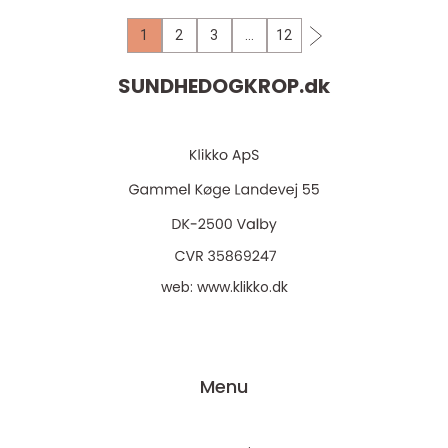
1
2
3
…
12
SUNDHEDOGKROP.
dk
web:
www.klikko.dk
Menu