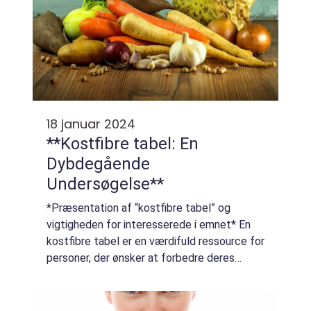
18 januar 2024
**Kostfibre tabel: En
Dybdegående
Undersøgelse**
*Præsentation af “kostfibre tabel” og
vigtigheden for interesserede i emnet* En
kostfibre tabel er en værdifuld ressource for
personer, der ønsker at forbedre deres
ernæring og generelle sundhed. Denne
artikel vil udforske alt, hvad du be...