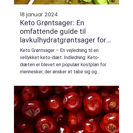
18 januar 2024
Keto Grøntsager: En
omfattende guide til
lavkulhydratgrøntsager for
en keto-diæt
Keto Grøntsager – En vejledning til en
vellykket keto-diæt. Indledning: Keto-
diæten er blevet en populær kostplan for
mennesker, der ønsker at tabe sig og
forbedre deres helbred. En vigtig del af
denne diæt er at begrænse forbruget af
kulhydrat...