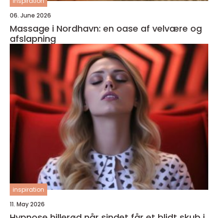
inspiration
06. June 2026
Massage i Nordhavn: en oase af velvære og
afslapning
inspiration
11. May 2026
Hypnose hillerød når sindet får et blidt skub i