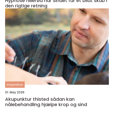
Hypnose hillerød når sindet får et blidt skub i
den rigtige retning
inspiration
01. May 2026
Akupunktur thisted sådan kan
nålebehandling hjælpe krop og sind