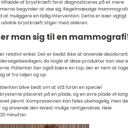
lfælde af brystkræft først diagnosticeres på et mere
omerne begynder at vise sig. Regelmæssige mammografi
at muliggøre en tidlig intervention. Dette er især vigtigt 
at udvikle brystkræft stiger med alderen.
er man sig til en mammografi
r relativt enkel. Det er bedst ikke at anvende deodorant
ndersøgelsesdagen, da nogle af disse produkter kan vise s
rne. Patienter bør også bære en top, der er nem at tage
g af fra taljen og op.
ienten blive bedt om at stå foran en speciel
 brysterne placeret på en plade, og en øvre plade vil lan
ævet jævnt. Kompressionen kan føles ubehagelig, men de
er og anvende den lavest mulige røntgendosis. Hele
20 minutter.