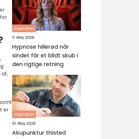
er
for
inspiration
?
11. May 2026
Hypnose hillerød når
sindet får et blidt skub i
,
den rigtige retning
ig
 af,
gsomt
t er
inspiration
01. May 2026
Akupunktur thisted