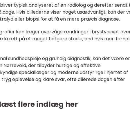
ver typisk analyseret af en radiolog og derefter sendt t
å dage. Hvis billederne viser noget usædvanligt, kan der 
tralyd eller biopsi for at få en mere præcis diagnose.
ier kan læger overvåge ændringer i brystvævet over 
 kræft på et meget tidligere stadie, end hvis man forhol
imal sundhedspleje og grundig diagnostik, kan det være e
m Nørrevold, der tilbyder hurtige og effektive
dige speciallæger og moderne udstyr lige i hjertet af
tryg oplevelse og klare svar, ofte allerede dagen efter
læst flere indlæg her