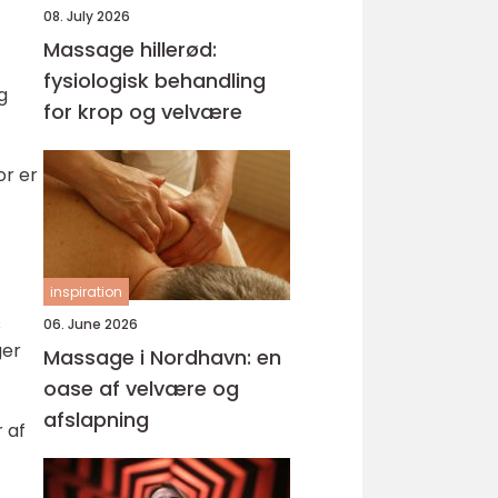
08. July 2026
Massage hillerød:
fysiologisk behandling
g
for krop og velvære
or er
inspiration
s
06. June 2026
ger
Massage i Nordhavn: en
oase af velvære og
afslapning
 af