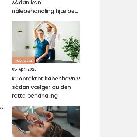
sådan kan
nålebehandling hjælpe
krop og sind
inspiration
05. April 2026
Kiropraktor københavn v
sådan vælger du den
rette behandling
et