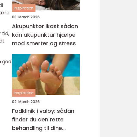
il
inspiration
være
03. March 2026
Akupunktør ikast sådan
tid,
kan akupunktur hjælpe
dt
mod smerter og stress
n god
inspiration
02. March 2026
Fodklinik i valby: sådan
finder du den rette
behandling til dine
fødder