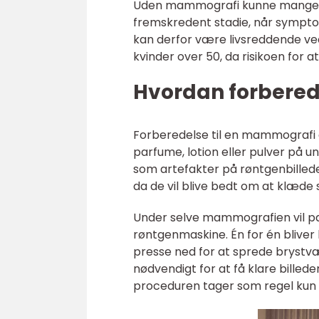
Uden mammografi kunne mange ti
fremskredent stadie, når sympt
kan derfor være livsreddende ved 
kvinder over 50, da risikoen for 
Hvordan forbered
Forberedelse til en mammografi e
parfume, lotion eller pulver på u
som artefakter på røntgenbillede
da de vil blive bedt om at klæde si
Under selve mammografien vil pat
røntgenmaskine. Én for én bliver
presse ned for at sprede brystv
nødvendigt for at få klare billed
proceduren tager som regel kun 