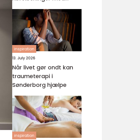
fokus på hverdagen
inspiration
13. July 2026
Når livet gør ondt kan
traumeterapi i
Sønderborg hjælpe
inspiration