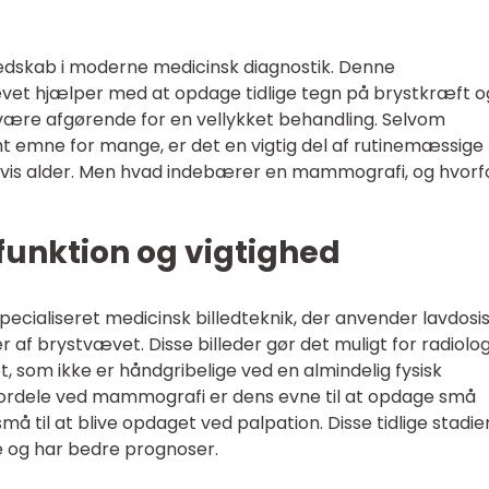
dskab i moderne medicinsk diagnostik. Denne
vet hjælper med at opdage tidlige tegn på brystkræft o
 være afgørende for en vellykket behandling. Selvom
emne for mange, er det en vigtig del af rutinemæssige
n vis alder. Men hvad indebærer en mammografi, og hvorf
unktion og vigtighed
pecialiseret medicinsk billedteknik, der anvender lavdosi
er af brystvævet. Disse billeder gør det muligt for radiolo
t, som ikke er håndgribelige ved en almindelig fysisk
 fordele ved mammografi er dens evne til at opdage små
 til at blive opdaget ved palpation. Disse tidlige stadier
e og har bedre prognoser.