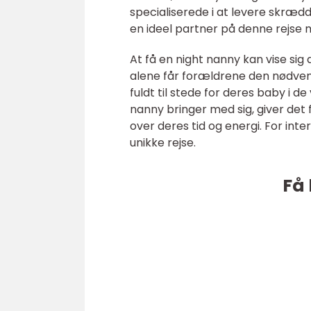
specialiserede i at levere skrædde
en ideel partner på denne rejse
At få en night nanny kan vise sig
alene får forældrene den nødvend
fuldt til stede for deres baby i 
nanny bringer med sig, giver det
over deres tid og energi. For in
unikke rejse.
Få 