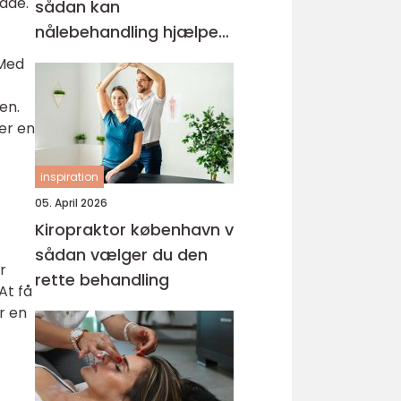
måde.
sådan kan
nålebehandling hjælpe
krop og sind
 Med
en.
er en
inspiration
05. April 2026
Kiropraktor københavn v
sådan vælger du den
r
rette behandling
At få
r en