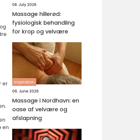
08. July 2026
Massage hillerød:
fysiologisk behandling
 og
for krop og velvære
dre
inspiration
r er
06. June 2026
Massage i Nordhavn: en
en.
oase af velvære og
afslapning
ten
e en