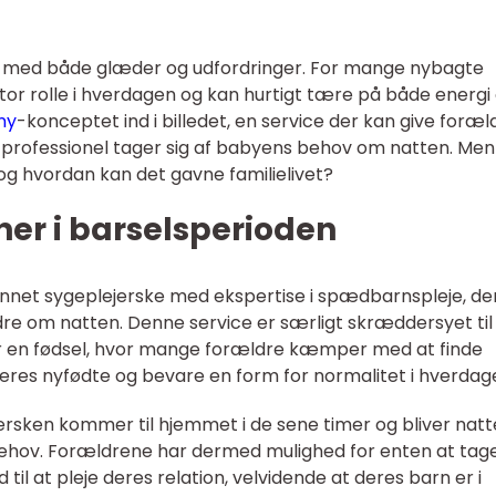
t med både glæder og udfordringer. For mange nybagte
tor rolle i hverdagen og kan hurtigt tære på både energi
ny
-konceptet ind i billedet, en service der kan give foræl
n professionel tager sig af babyens behov om natten. Men
g hvordan kan det gavne familielivet?
ner i barselsperioden
nnet sygeplejerske med ekspertise i spædbarnspleje, de
ldre om natten. Denne service er særligt skræddersyet til
ter en fødsel, hvor mange forældre kæmper med at finde
eres nyfødte og bevare en form for normalitet i hverdag
jersken kommer til hjemmet i de sene timer og bliver nat
 behov. Forældrene har dermed mulighed for enten at tag
d til at pleje deres relation, velvidende at deres barn er i