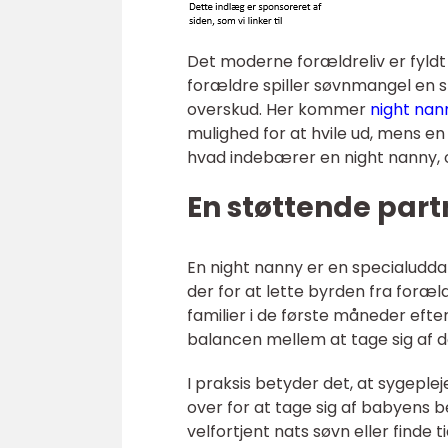
Det moderne forældreliv er fyld
forældre spiller søvnmangel en s
overskud. Her kommer
night nan
mulighed for at hvile ud, mens e
hvad indebærer en night nanny, o
En støttende part
En night nanny er en specialudda
der for at lette byrden fra foræ
familier i de første måneder ef
balancen mellem at tage sig af d
I praksis betyder det, at sygeple
over for at tage sig af babyens
velfortjent nats søvn eller finde ti