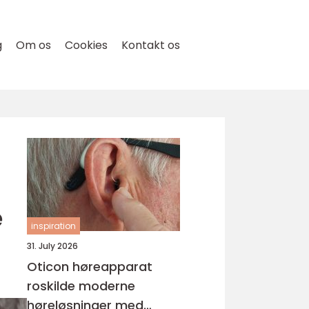
g
Om os
Cookies
Kontakt os
e
inspiration
31. July 2026
Oticon høreapparat
roskilde moderne
høreløsninger med