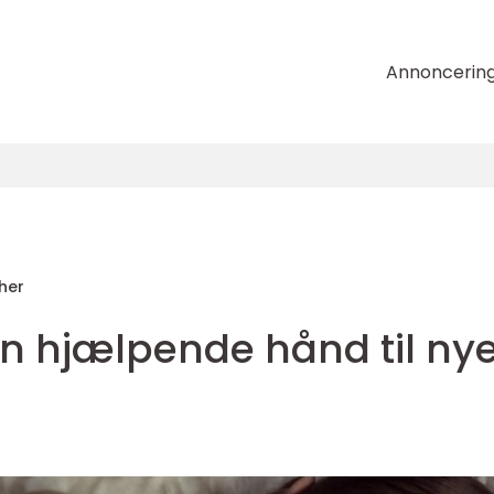
Annoncerin
her
En hjælpende hånd til ny