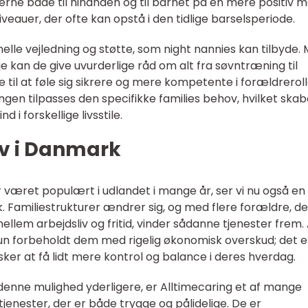
erne både til hinanden og til barnet på en mere positiv 
eauer, der ofte kan opstå i den tidlige barselsperiode.
elle vejledning og støtte, som night nannies kan tilbyde.
 kan de give uvurderlige råd om alt fra søvntræning til
til at føle sig sikrere og mere kompetente i forældreroll
en tilpasses den specifikke families behov, hvilket skab
d i forskellige livsstile.
v i Danmark
været populært i udlandet i mange år, ser vi nu også en
. Familiestrukturer ændrer sig, og med flere forældre, de
em arbejdsliv og fritid, vinder sådanne tjenester frem. 
 kun forbeholdt dem med rigelig økonomisk overskud; det e
nsker at få lidt mere kontrol og balance i deres hverdag.
denne mulighed yderligere, er Alltimecaring et af mange
tjenester, der er både trygge og pålidelige. De er