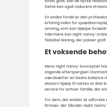
sovet godt, kan de dyrke relation
Dette kan også reducere stressniv
En anden fordel er den profession
erfaring inden for spædbarnspleje
amning, som kan hjælpe forældre 
Ydermere kan night nanny-ordning
fleksibel løsning, der passer godt in
Et voksende beho
Mens night nanny-konceptet har 
stigende efterspørgsel i Danmark
værdsætter en bedre balance mell
ekstern hjælp til natten er ikke
service for enhver familie, der ø
For dem, der ønsker at udforske 
firmaer, der tilbyder night nanny 