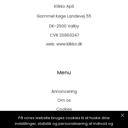
web:
www.klikko.dk
Menu
Annoncering
Om os
Cookies
På vores website bruges cookies til at huske dine
Kontakt os
indstillinger, statistik og personalisering af indhold og
Sitemap