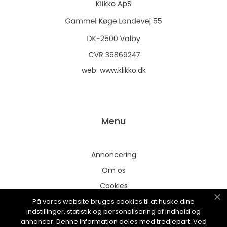
web:
www.klikko.dk
Menu
Annoncering
Om os
Cookies
På vores website bruges cookies til at huske dine
Kontakt os
indstillinger, statistik og personalisering af indhold og
Sitemap
annoncer. Denne information deles med tredjepart. Ved