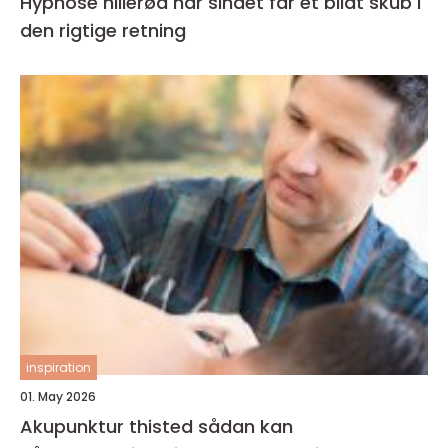
Hypnose hillerød når sindet får et blidt skub i
den rigtige retning
inspiration
01. May 2026
Akupunktur thisted sådan kan